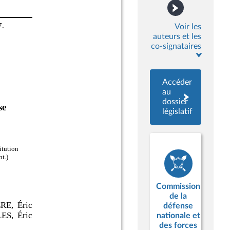
Voir les
auteurs et les
co-signataires
Accéder
au
dossier
législatif
Commission
de la
défense
nationale et
des forces