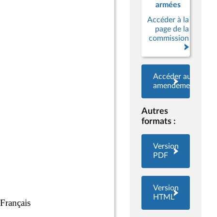
armées
Accéder à la
page de la
commission
Accéder aux
amendements
Autres
formats :
Version
PDF
Version
HTML