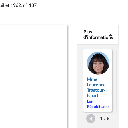
uillet 1962, n° 187
,
Plus
<b>Plus
d’informations</b>
d’informations
Mme
Mm
Laurence
Mic
Trastour-
Tab
Isnart
Les
Les
Répu
Républicains
1 / 8