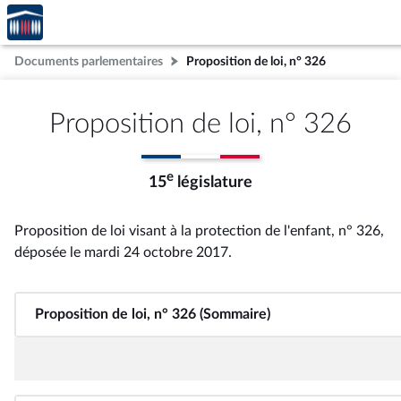
Accèder
Aller au contenu
Aller en bas de la page
à la
page
Documents parlementaires
Proposition de loi, n° 326
d'accueil
Proposition de loi, n° 326
e
15
législature
Proposition de loi visant à la protection de l'enfant, n° 326
,
déposée le mardi 24 octobre 2017
.
Proposition de loi, n° 326 (Sommaire)