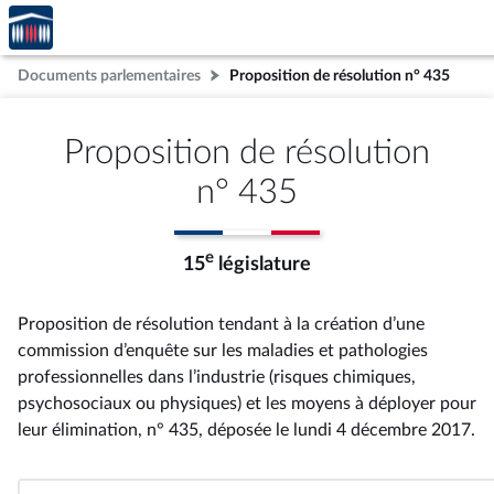
Accèder
Aller au contenu
Aller en bas de la page
à la
page
Documents parlementaires
Proposition de résolution n° 435
d'accueil
Proposition de résolution
n° 435
e
15
législature
Proposition de résolution tendant à la création d’une
commission d’enquête sur les maladies et pathologies
professionnelles dans l’industrie (risques chimiques,
psychosociaux ou physiques) et les moyens à déployer pour
leur élimination, n° 435
, déposée le lundi 4 décembre 2017
.