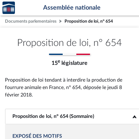
Accèder
Aller au contenu
Aller en bas de la page
Assemblée nationale
à la
page
Documents parlementaires
Proposition de loi, n° 654
d'accueil
Proposition de loi, n° 654
e
15
législature
Proposition de loi tendant à interdire la production de
fourrure animale en France, n° 654
, déposée le jeudi 8
février 2018
.
Proposition de loi, n° 654 (Sommaire)
<b>Proposition de loi, n° 654 (Sommaire)</b>
EXPOSÉ DES MOTIFS