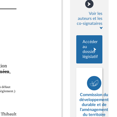
Voir les
auteurs et les
co-signataires
Accéder
au
dossier
législatif
Commission du
développement
durable et de
l'aménagement
du territoire