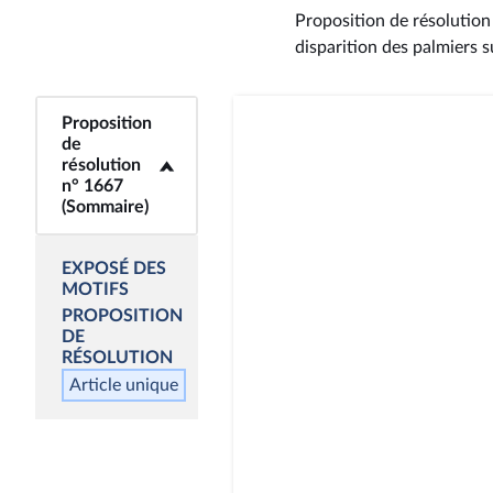
Proposition de résolution
disparition des palmiers 
Proposition
<b>Proposition de
de
résolution n° 1667
résolution
(Sommaire)</b>
n° 1667
(Sommaire)
EXPOSÉ DES
MOTIFS
PROPOSITION
DE
RÉSOLUTION
Article unique