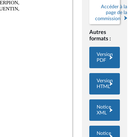
Accéder à la
page de la
commission
Autres
formats :
Version
PDF
Version
HTML
Notice
XML
Notice