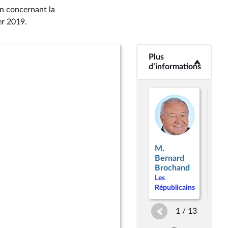
on concernant la
ier 2019
.
Plus
<b>Plus
d’informations</b>
d’informations
M.
M. 
Bernard
Aba
Brochand
Les
Les
Répu
Républicains
1 / 13