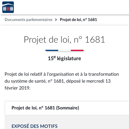
Accèder
Aller au contenu
Aller en bas de la page
à la
page
Documents parlementaires
Projet de loi, n° 1681
d'accueil
Projet de loi, n° 1681
e
15
législature
Projet de loi relatif à l'organisation et à la transformation
du système de santé, n° 1681
, déposé le mercredi 13
février 2019
.
Projet de loi, n° 1681 (Sommaire)
EXPOSÉ DES MOTIFS