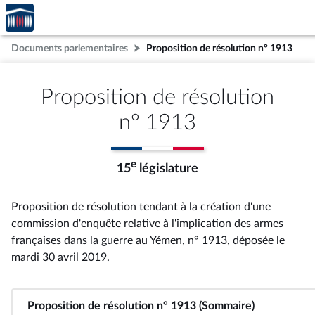
Accèder
Aller au contenu
Aller en bas de la page
à la
page
Documents parlementaires
Proposition de résolution n° 1913
d'accueil
Proposition de résolution
n° 1913
e
15
législature
Proposition de résolution tendant à la création d'une
commission d'enquête relative à l'implication des armes
françaises dans la guerre au Yémen, n° 1913
, déposée le
mardi 30 avril 2019
.
Proposition de résolution n° 1913 (Sommaire)