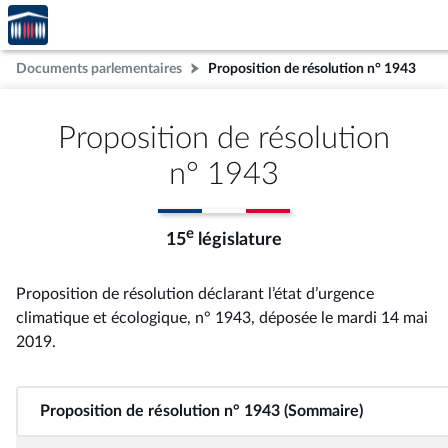
Accèder
Aller au contenu
Aller en bas de la page
à la
page
Documents parlementaires
Proposition de résolution n° 1943
d'accueil
Proposition de résolution
n° 1943
e
15
législature
Proposition de résolution déclarant l’état d’urgence
climatique et écologique, n° 1943
, déposée le mardi 14 mai
2019
.
Proposition de résolution n° 1943 (Sommaire)