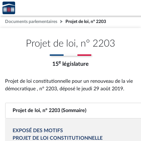
Accèder
Aller au contenu
Aller en bas de la page
à la
page
Documents parlementaires
Projet de loi, n° 2203
d'accueil
Projet de loi, n° 2203
e
15
législature
Projet de loi constitutionnelle pour un renouveau de la vie
démocratique , n° 2203
, déposé le jeudi 29 août 2019
.
Projet de loi, n° 2203 (Sommaire)
EXPOSÉ DES MOTIFS
PROJET
DE LOI
CONSTITUTIONNELLE