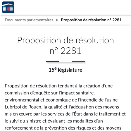
Accèder
Aller au contenu
Aller en bas de la page
à la
page
Documents parlementaires
Proposition de résolution n° 2281
d'accueil
Proposition de résolution
n° 2281
e
15
législature
Proposition de résolution tendant à la création d’une
commission d’enquête sur l’impact sanitaire,
environnemental et économique de l'incendie de l'usine
Lubrizol de Rouen, la qualité et l’adéquation des moyens
mis en œuvre par les services de l’État dans le traitement et
le suivi du sinistre et évaluant les modalités d’un
renforcement de la prévention des risques et des moyens