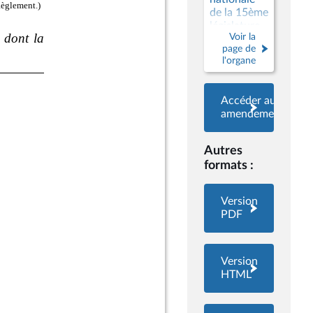
de la 15ème
législature
Voir la
page de
l'organe
Accéder aux
amendements
Autres
formats :
Version
PDF
Version
HTML