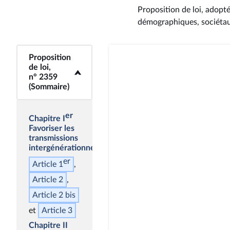
Proposition de loi, adopté
démographiques, sociétau
Proposition
<b>Proposition de
de loi,
loi, n° 2359
n° 2359
(Sommaire)</b>
(Sommaire)
er
Chapitre I
Favoriser les
transmissions
intergénérationnelles
er
Article 1
Article 2
Article 2
bis
Article 3
Chapitre II