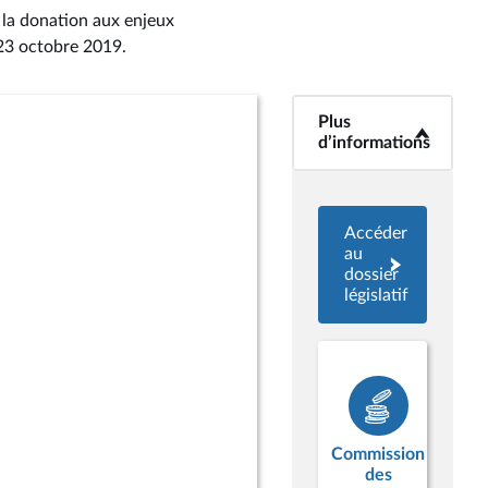
e la donation aux enjeux
 23 octobre 2019
.
Plus
<b>Plus
d’informations</b>
d’informations
Accéder
au
dossier
législatif
Commission
des