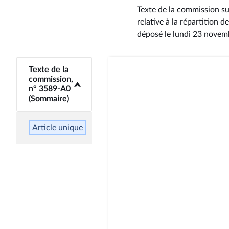
Texte de la commission su
relative à la répartition 
déposé le lundi 23 nove
<b>Texte de la
Texte de la
commission,
commission,
n° 3589-A0
n° 3589-A0
(Sommaire)</b>
(Sommaire)
Article unique