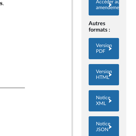
Accéder aux
amendements
Autres
formats :
Version
PDF
Version
HTML
Notice
XML
Notice
JSON