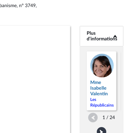
urbanisme, n° 3749
,
Plus
<b>Plus
d’informations</b>
d’informations
Mme
Mm
Isabelle
Jos
Valentin
Cor
Les
Les
Républicains
Répu
1 / 24