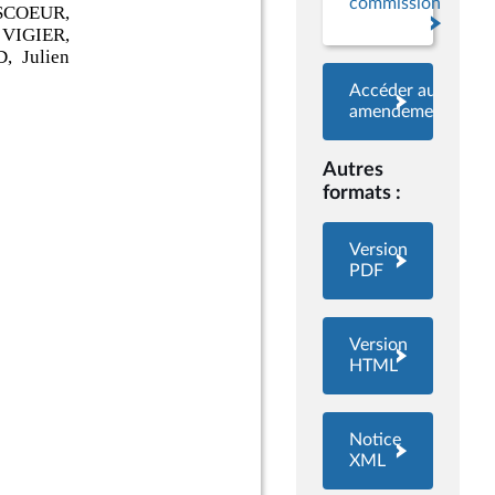
commission
Accéder aux
amendements
Autres
formats :
Version
PDF
Version
HTML
Notice
XML