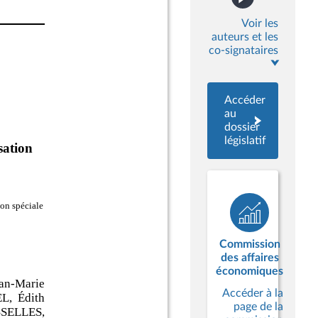
Voir les
auteurs et les
co-signataires
Accéder
au
dossier
législatif
Commission
des affaires
économiques
Accéder à la
page de la