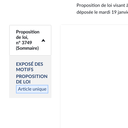
Proposition de loi visant
déposée le mardi 19 janv
Proposition
<b>Proposition de
de loi,
loi, n° 3749
n° 3749
(Sommaire)</b>
(Sommaire)
EXPOSÉ DES
MOTIFS
PROPOSITION
DE LOI
Article unique