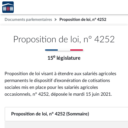
Accèder
Aller au contenu
Aller en bas de la page
à la
page
Documents parlementaires
Proposition de loi, n° 4252
d'accueil
Proposition de loi, n° 4252
e
15
législature
Proposition de loi visant à étendre aux salariés agricoles
permanents le dispositif d’exonération de cotisations
sociales mis en place pour les salariés agricoles
occasionnels, n° 4252
, déposée le mardi 15 juin 2021
.
Proposition de loi, n° 4252 (Sommaire)