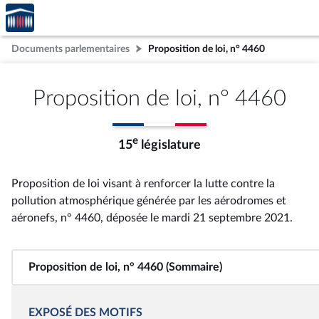
Accèder
Aller au contenu
Aller en bas de la page
à la
page
Documents parlementaires
Proposition de loi, n° 4460
d'accueil
Proposition de loi, n° 4460
e
15
législature
Proposition de loi visant à renforcer la lutte contre la
pollution atmosphérique générée par les aérodromes et
aéronefs, n° 4460
, déposée le mardi 21 septembre 2021
.
Proposition de loi, n° 4460 (Sommaire)
EXPOSÉ DES MOTIFS