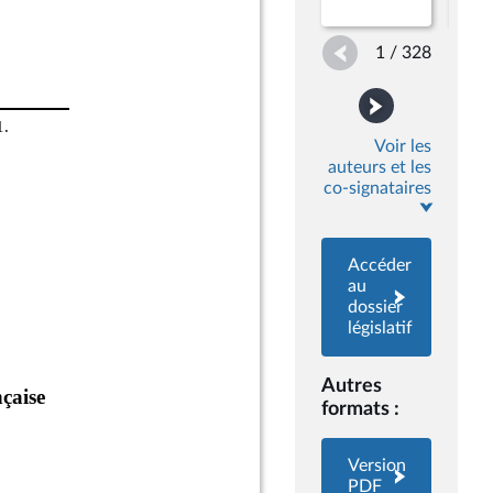
1 / 328
Voir les
auteurs et les
co-signataires
Accéder
au
dossier
législatif
Autres
formats :
Version
PDF