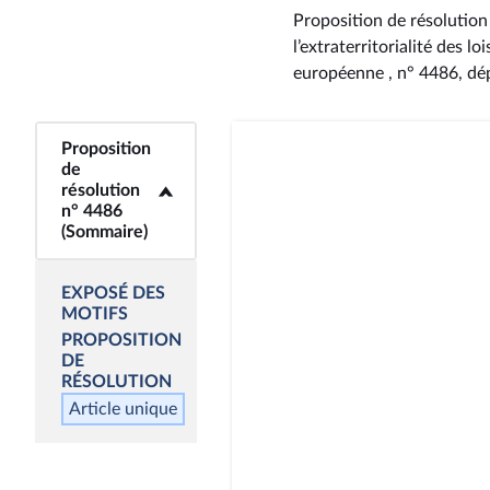
Proposition de résolution 
l’extraterritorialité des 
européenne , n° 4486
, d
Proposition
<b>Proposition de
de
résolution n° 4486
résolution
(Sommaire)</b>
n° 4486
(Sommaire)
EXPOSÉ DES
MOTIFS
PROPOSITION
DE
RÉSOLUTION
Article unique