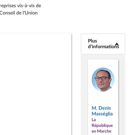
eprises vis-à-vis de
 Conseil de l’Union
Plus
<b>Plus
d’informations</b>
d’informations
M.
M. Denis
Chr
Masséglia
Cas
La
La
République
Répu
en Marche
en 