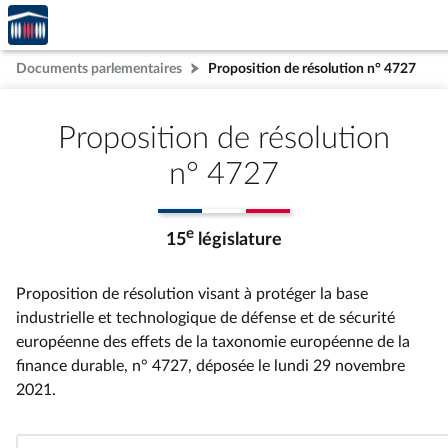
Accèder
Aller au contenu
Aller en bas de la page
à la
page
Documents parlementaires
Proposition de résolution n° 4727
d'accueil
Proposition de résolution
n° 4727
e
15
législature
Proposition de résolution visant à protéger la base
industrielle et technologique de défense et de sécurité
européenne des effets de la taxonomie européenne de la
finance durable, n° 4727
, déposée le lundi 29 novembre
2021
.