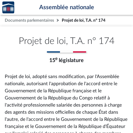
Accèder
Aller au contenu
Aller en bas de la page
Assemblée nationale
à la
page
Documents parlementaires
Projet de loi, T.A. n° 174
d'accueil
Projet de loi, T.A. n° 174
e
15
législature
Projet de loi, adopté sans modification, par l'Assemblée
nationale, autorisant l'approbation de l'accord entre le
Gouvernement de la République française et le
Gouvernement de la République du Congo relatif à
l'activité professionnelle salariée des personnes à charge
des agents des missions officielles de chaque État dans
l'autre, de l'accord entre le Gouvernement de la République
française et le Gouvernement de la République d'Équateur