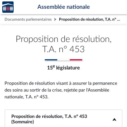
Accèder
Aller au contenu
Aller en bas de la page
Assemblée nationale
à la
page
Documents parlementaires
Proposition de résolution, T.A. n° 453
d'accueil
Proposition de résolution,
T.A. n° 453
e
15
législature
Proposition de résolution visant à assurer la permanence
des soins au sortir de la crise, rejetée par l'Assemblée
nationale, T.A. n° 453
.
Proposition de résolution, T.A. n° 453
<b>Proposition de résolution, T.A. n° 453 (Sommaire)</b>
(Sommaire)