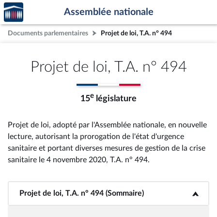
Accèder
Aller au contenu
Aller en bas de la page
Assemblée nationale
à la
page
Documents parlementaires
Projet de loi, T.A. n° 494
d'accueil
Projet de loi, T.A. n° 494
e
15
législature
Projet de loi, adopté par l'Assemblée nationale, en nouvelle
lecture, autorisant la prorogation de l'état d'urgence
sanitaire et portant diverses mesures de gestion de la crise
sanitaire le 4 novembre 2020, T.A. n° 494
.
Projet de loi, T.A. n° 494 (Sommaire)
<b>Projet de loi, T.A. n° 494 (Sommaire)</b>