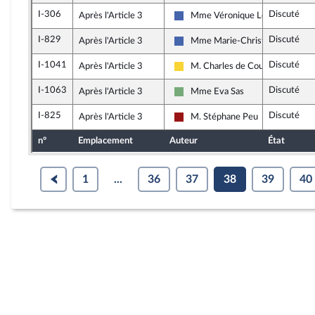
I-306
Discuté
Après l'Article 3
Mme Véronique Louwagie
Les Républicains
I-829
Discuté
Après l'Article 3
Mme Marie-Christine Dalloz
Les Républicains
I-1041
Discuté
Après l'Article 3
M. Charles de Courson
Libertés, Indépendants, Outre-me
I-1063
Discuté
Après l'Article 3
Mme Eva Sas
Écologiste - NUPES
I-825
Discuté
Après l'Article 3
M. Stéphane Peu
Gauche démocrate et républicai
n°
Emplacement
Auteur
État
1
...
36
37
38
39
40