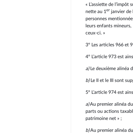
« L’assiette de l’impôt 
er
nette au 1
janvier de
personnes mentionnées 
leurs enfants mineurs, 
ceux-ci. »
3° Les articles 966 et
4° L’article 973 est ains
a)
Le deuxième alinéa d
b)
Le II et le III sont s
5° L’article 974 est ains
a)
Au premier alinéa du 
parts ou actions taxabl
patrimoine net » ;
b)
Au premier alinéa du I