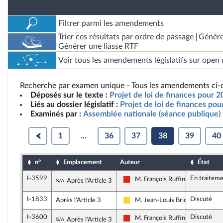
Filtrer parmi les amendements
Trier ces résultats par ordre de passage
Génére
Générer une liasse RTF
Voir tous les amendements législatifs sur open 
Recherche par examen unique - Tous les amendements ci-d
Déposés sur le texte :
Projet de loi de finances pour 2
Liés au dossier législatif :
Projet de loi de finances po
Examinés par :
Assemblée nationale (séance publique)
1
...
36
37
38
39
40
n°
Emplacement
Auteur
État
I-3599
En traitem
Sous-amendement de l'amendement n°I-1
M. François Ruffin
Après l'Article 3
La France insoumise - Nouvelle U
I-1833
Discuté
Après l'Article 3
M. Jean-Louis Bricout
Libertés, Indépendants, Outre-me
I-3600
Discuté
Sous-amendement de l'amendement n°I-1
M. François Ruffin
Après l'Article 3
La France insoumise - Nouvelle U