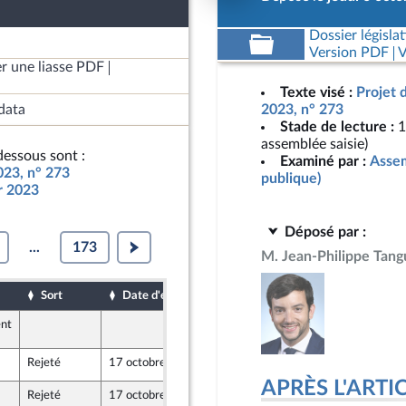
Dossier législat
Version PDF
V
r une liasse PDF
Texte visé :
Projet 
data
2023, n° 273
Stade de lecture :
1
assemblée saisie)
essous sont :
Examiné par :
Assem
023, n° 273
publique)
ur 2023
Déposé par :
...
173
M. Jean-Philippe Tang
Sort
Date d'examen
Date de dépôt
ent
17 octobre 2022
039
nion Populaire écologique et sociale
Rejeté
17 octobre 2022
6 octobre 2022
r et Territoires
APRÈS L'ARTICLE
Rejeté
17 octobre 2022
17 octobre 2022
833
nion Populaire écologique et sociale