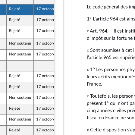
Le code général des imp
Rejeté
17 octobre 2022
6 octobre 2022
1° L’article 964 est ains
Rejeté
17 octobre 2022
30 septembre 2022
« Art. 964. – Il est in
Rejeté
17 octobre 2022
17 octobre 2022
41
d’impôt sur la fortune 
Non soutenu
17 octobre 2022
4 octobre 2022
« Sont soumises à cet i
Non soutenu
17 octobre 2022
6 octobre 2022
l’article 965 est supéri
ants)
7 octobre 2022
re de l’intergroupe NUPES)
« 1° Les personnes phys
Rejeté
17 octobre 2022
7 octobre 2022
leurs actifs mentionné
re de l’intergroupe NUPES)
France.
Rejeté
17 octobre 2022
3 octobre 2022
« Toutefois, les perso
Non soutenu
17 octobre 2022
4 octobre 2022
présent 1° qui n’ont p
Rejeté
17 octobre 2022
5 octobre 2022
cinq années civiles pré
fiscal en France ne son
Non soutenu
17 octobre 2022
4 octobre 2022
« Cette disposition s’a
Rejeté
17 octobre 2022
6 octobre 2022