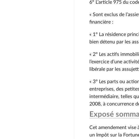
6° L’article 975 du cod
« Sont exclus de l’assi
financière :
« 1° La résidence prin
bien détenu par les as
« 2° Les actifs immobil
l’exercice d’une activit
libérale par les assujetti
« 3° Les parts ou actio
entreprises, des petite
intermédiaire, telles 
2008, à concurrence des
Exposé somma
Cet amendement vise à 
un Impôt sur la Fortune