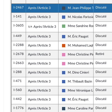
I-2467
Discuté
Après l'Article 3
M. Jean-Philippe Tanguy
Rassemblement National
I-141
Discuté
Après l'Article 3
M. Nicolas Forissier
Les Républicains
I-3605
Discuté
Sous-amendement de l'amendement n°I-1
Mme Sandrine Rousseau
Après l'Article 3
Écologiste - NUPES
I-449
Discuté
Après l'Article 3
M. Éric Pauget
Les Républicains
I-2288
Discuté
Après l'Article 3
M. Mohamed Laqhila
Démocrate (MoDem et Indépend
I-2678
Retiré
Après l'Article 3
Mme Christine Pirès Beaune
Socialistes et apparentés (memb
I-2663
Discuté
Après l'Article 3
Mme Christine Pirès Beaune
Socialistes et apparentés (memb
I-288
Discuté
Après l'Article 3
M. Dino Cinieri
Les Républicains
I-471
Discuté
Après l'Article 3
M. Thibault Bazin
Les Républicains
I-560
Discuté
Après l'Article 3
Mme Véronique Louwagie
Les Républicains
I-442
Discuté
Après l'Article 3
M. Éric Pauget
Les Républicains
I-1776
Discuté
Après l'Article 3
Mme Caroline Parmentier
Rassemblement National