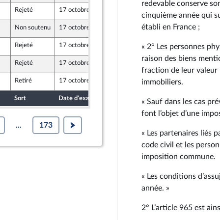
redevable conserve son
Rejeté
17 octobre 2022
3 octobre 2022
cinquième année qui sui
établi en France ;
Non soutenu
17 octobre 2022
5 octobre 2022
Rejeté
17 octobre 2022
5 octobre 2022
« 2° Les personnes phys
r et Territoires
raison des biens mentio
Rejeté
17 octobre 2022
5 octobre 2022
fraction de leur valeur
Retiré
17 octobre 2022
5 octobre 2022
immobiliers.
ne - NUPES
Sort
Date d'examen
Date de dépôt
« Sauf dans les cas prév
font l’objet d’une imp
...
173
« Les partenaires liés p
code civil et les perso
imposition commune.
« Les conditions d’ass
année. »
2° L’article 965 est ains