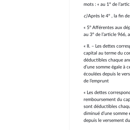
mots : « au 1° de l’arti
c)
Après le 4° , la fin de
« 5° Afférentes aux dé
au 3° de l’article 966, 
« II. – Les dettes cor
capital au terme du co
déductibles chaque an
d’une somme égale à c
écoulées depuis le ver
de l’emprunt
« Les dettes correspon
remboursement du capit
sont déductibles chaq
diminué d’une somme é
depuis le versement du