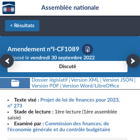
Accèder
Aller au contenu
Aller en bas de la page
Assemblée nationale
à la
page
d'accueil
< Résultats
Amendement n°I-CF1089
Déposé le
vendredi 30 septembre 2022
Discuté
Dossier législatif
Version XML
Version JSON
Version PDF
Version Word/LibreOffice
Texte visé :
Projet de loi de finances pour 2023,
n° 273
Stade de lecture :
1ère lecture (1ère assemblée
saisie)
Examiné par :
Commission des finances, de
l'économie générale et du contrôle budgétaire