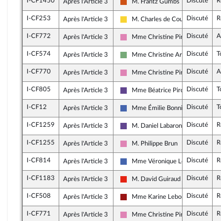
I-CF1450
Discuté
R
Après l'Article 3
M. Frantz Gumbs
Démocrate (MoDem et Indépenda
I-CF253
Discuté
R
Après l'Article 3
M. Charles de Courson
Libertés, Indépendants, Outre-mer
I-CF772
Discuté
A
Après l'Article 3
Mme Christine Pirès Beaune
Socialistes et apparentés (membr
I-CF574
Discuté
T
Après l'Article 3
Mme Christine Arrighi
Écologiste - NUPES
I-CF770
Discuté
A
Après l'Article 3
Mme Christine Pirès Beaune
Socialistes et apparentés (membr
I-CF805
Discuté
T
Après l'Article 3
Mme Béatrice Piron
Renaissance
I-CF12
Discuté
T
Après l'Article 3
Mme Émilie Bonnivard
Les Républicains
I-CF1259
Discuté
R
Après l'Article 3
M. Daniel Labaronne
Renaissance
I-CF1255
Discuté
R
Après l'Article 3
M. Philippe Brun
Socialistes et apparentés (membr
I-CF814
Discuté
R
Après l'Article 3
Mme Véronique Louwagie
Les Républicains
I-CF1183
Discuté
R
Après l'Article 3
M. David Guiraud
La France insoumise - Nouvelle Un
I-CF508
Discuté
R
Après l'Article 3
Mme Karine Lebon
Gauche démocrate et républicai
I-CF771
Discuté
R
Après l'Article 3
Mme Christine Pirès Beaune
Socialistes et apparentés (membr