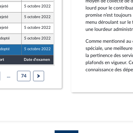
moyen de collecte de d
ejeté
5 octobre 2022
30 septembre 2022
lourd pour le contribua
e de l’intergroupe NUPES)
promise n’est toujours 
ejeté
5 octobre 2022
30 septembre 2022
menu déroulant sur le 
ejeté
5 octobre 2022
30 septembre 2022
une lourdeur administr
dopté
5 octobre 2022
30 septembre 2022
Comme mentionné au der
e de l’intergroupe NUPES)
spéciale, une meilleure
dopté
5 octobre 2022
30 septembre 2022
la pertinence des servi
ort
Date d'examen
Date de dépôt
plafonds en vigueur. 
connaissance des dépen
...
74