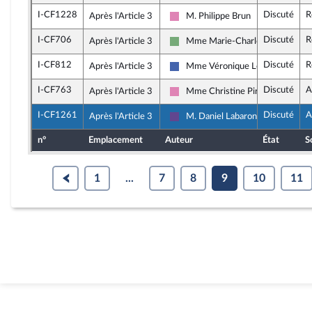
I-CF1228
Discuté
R
Après l'Article 3
M. Philippe Brun
Socialistes et apparentés (membr
I-CF706
Discuté
R
Après l'Article 3
Mme Marie-Charlotte Garin
Écologiste - NUPES
I-CF812
Discuté
R
Après l'Article 3
Mme Véronique Louwagie
Les Républicains
I-CF763
Discuté
A
Après l'Article 3
Mme Christine Pirès Beaune
Socialistes et apparentés (membr
I-CF1261
Discuté
A
Après l'Article 3
M. Daniel Labaronne
Renaissance
n°
Emplacement
Auteur
État
S
1
...
7
8
9
10
11