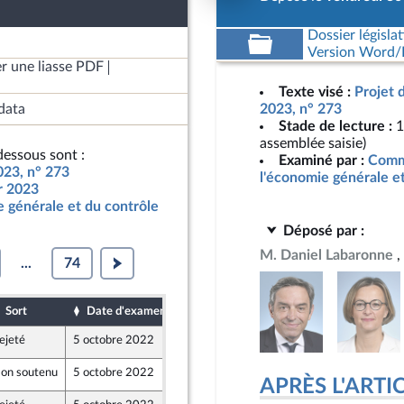
Dossier législat
Version Word/L
r une liasse PDF
Texte visé :
Projet 
data
2023, n° 273
Stade de lecture :
1
assemblée saisie)
essous sont :
Examiné par :
Commi
023, n° 273
l'économie générale e
ur 2023
 générale et du contrôle
Déposé par :
M. Daniel Labaronne
...
74
Sort
Date d'examen
Date de dépôt
ejeté
5 octobre 2022
30 septembre 2022
 et Territoires
on soutenu
5 octobre 2022
30 septembre 2022
nts)
APRÈS L'ARTICLE