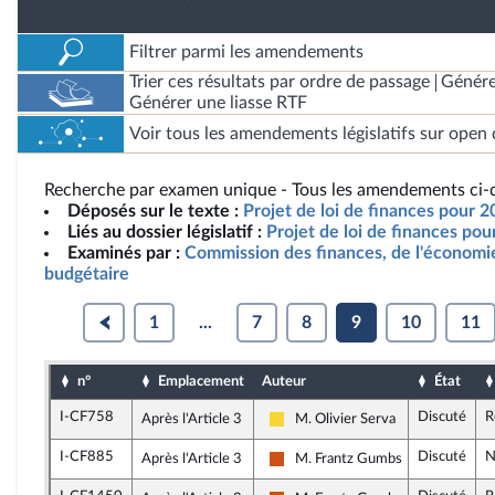
Filtrer parmi les amendements
Trier ces résultats par ordre de passage
Génére
Générer une liasse RTF
Voir tous les amendements législatifs sur open 
Recherche par examen unique - Tous les amendements ci-d
Déposés sur le texte :
Projet de loi de finances pour 2
Liés au dossier législatif :
Projet de loi de finances po
Examinés par :
Commission des finances, de l'économie
budgétaire
1
...
7
8
9
10
11
n°
Emplacement
Auteur
État
I-CF758
Discuté
R
Après l'Article 3
M. Olivier Serva
Libertés, Indépendants, Outre-mer
I-CF885
Discuté
N
Après l'Article 3
M. Frantz Gumbs
Démocrate (MoDem et Indépenda