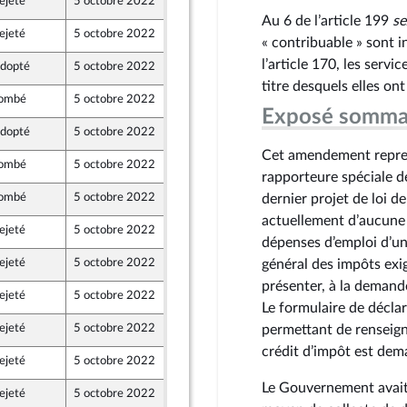
ejeté
5 octobre 2022
30 septembre 2022
nts)
Au 6 de l’article 199
se
ejeté
5 octobre 2022
29 septembre 2022
« contribuable » sont i
 et Territoires
l’article 170, les servi
dopté
5 octobre 2022
30 septembre 2022
e de l’intergroupe NUPES)
titre desquels elles ont 
ombé
5 octobre 2022
30 septembre 2022
Exposé somma
dopté
5 octobre 2022
30 septembre 2022
e de l’intergroupe NUPES)
Cet amendement repren
ombé
5 octobre 2022
30 septembre 2022
rapporteure spéciale 
ombé
5 octobre 2022
27 septembre 2022
dernier projet de loi d
actuellement d’aucune i
ejeté
5 octobre 2022
30 septembre 2022
dépenses d’emploi d’un 
ejeté
5 octobre 2022
30 septembre 2022
général des impôts exi
e de l’intergroupe NUPES)
présenter, à la demande 
ejeté
5 octobre 2022
30 septembre 2022
Le formulaire de décla
ejeté
5 octobre 2022
30 septembre 2022
permettant de renseigne
ion Populaire écologique et sociale
crédit d’impôt est dem
ejeté
5 octobre 2022
29 septembre 2022
ne - NUPES
Le Gouvernement avait 
ejeté
5 octobre 2022
30 septembre 2022
e de l’intergroupe NUPES)