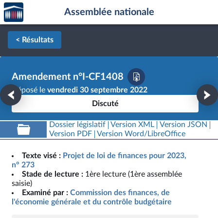
Accèder
Aller au contenu
Aller en bas de la page
Assemblée nationale
à la
page
d'accueil
< Résultats
Amendement n°I-CF1408
Déposé le
vendredi 30 septembre 2022
Discuté
Dossier législatif
Version XML
Version JSON
Version PDF
Version Word/LibreOffice
Texte visé :
Projet de loi de finances pour 2023,
n° 273
Stade de lecture :
1ère lecture (1ère assemblée
saisie)
Examiné par :
Commission des finances, de
l'économie générale et du contrôle budgétaire