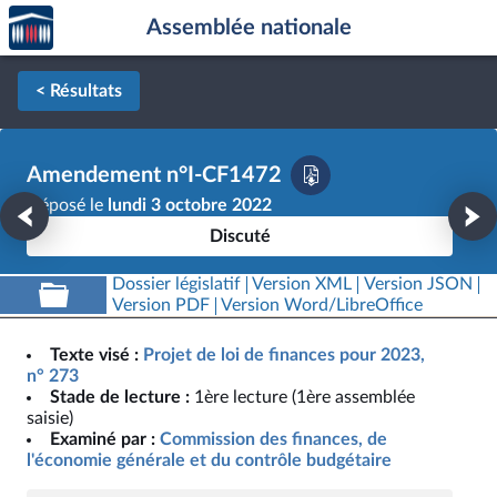
Accèder
Aller au contenu
Aller en bas de la page
Assemblée nationale
à la
page
d'accueil
< Résultats
Amendement n°I-CF1472
Déposé le
lundi 3 octobre 2022
Discuté
Dossier législatif
Version XML
Version JSON
Version PDF
Version Word/LibreOffice
Texte visé :
Projet de loi de finances pour 2023,
n° 273
Stade de lecture :
1ère lecture (1ère assemblée
saisie)
Examiné par :
Commission des finances, de
l'économie générale et du contrôle budgétaire