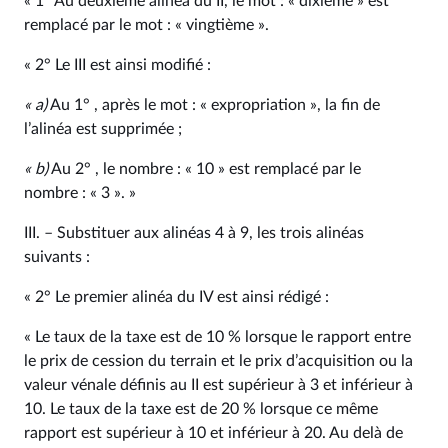
« 1° Au deuxième alinéa du II, le mot : « dixième » est
remplacé par le mot : « vingtième ».
« 2° Le III est ainsi modifié :
«
a)
Au 1° , après le mot : « expropriation », la fin de
l’alinéa est supprimée ;
«
b)
Au 2° , le nombre : « 10 » est remplacé par le
nombre : « 3 ». »
III. – Substituer aux alinéas 4 à 9, les trois alinéas
suivants :
« 2° Le premier alinéa du IV est ainsi rédigé :
« Le taux de la taxe est de 10 % lorsque le rapport entre
le prix de cession du terrain et le prix d’acquisition ou la
valeur vénale définis au II est supérieur à 3 et inférieur à
10. Le taux de la taxe est de 20 % lorsque ce même
rapport est supérieur à 10 et inférieur à 20. Au delà de