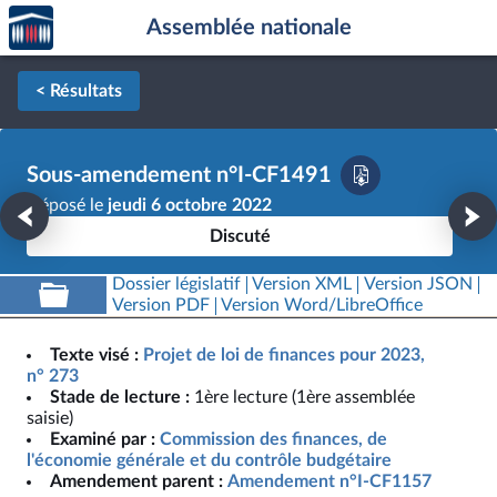
Accèder
Aller au contenu
Aller en bas de la page
Assemblée nationale
à la
page
d'accueil
< Résultats
Sous-amendement n°I-CF1491
Déposé le
jeudi 6 octobre 2022
Discuté
Dossier législatif
Version XML
Version JSON
Version PDF
Version Word/LibreOffice
Texte visé :
Projet de loi de finances pour 2023,
n° 273
Stade de lecture :
1ère lecture (1ère assemblée
saisie)
Examiné par :
Commission des finances, de
l'économie générale et du contrôle budgétaire
Amendement parent :
Amendement n°I-CF1157