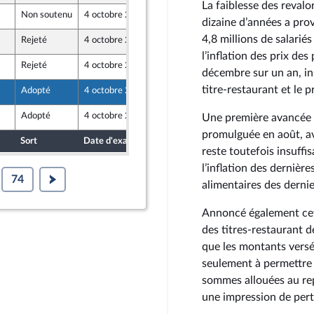
La faiblesse des revalo
Non soutenu
4 octobre 2022
30 septembre 2022
dizaine d’années a pro
4,8 millions de salariés
Rejeté
4 octobre 2022
29 septembre 2022
l’inflation des prix de
Rejeté
4 octobre 2022
30 septembre 2022
décembre sur un an, in
titre-restaurant et le p
Adopté
4 octobre 2022
29 septembre 2022
Adopté
4 octobre 2022
29 septembre 2022
Une première avancée a 
 et Territoires
promulguée en août, av
Sort
Date d'examen
Date de dépôt
reste toutefois insuffis
l’inflation des dernière
74
alimentaires des dernie
Annoncé également cet 
des titres-restaurant d
que les montants versé
seulement à permettre
sommes allouées au repa
une impression de pert