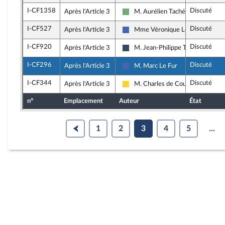
I-CF1358
Discuté
Après l'Article 3
M. Aurélien Taché
Écologiste - NUPES
I-CF527
Discuté
Après l'Article 3
Mme Véronique Louwagie
Les Républicains
I-CF920
Discuté
Après l'Article 3
M. Jean-Philippe Tanguy
Rassemblement National
I-CF296
Discuté
Après l'Article 3
M. Marc Le Fur
Les Républicains
I-CF344
Discuté
Après l'Article 3
M. Charles de Courson
Libertés, Indépendants, Outre-mer
n°
Emplacement
Auteur
État
1
2
3
4
5
...