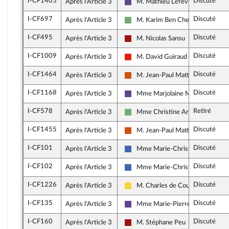
I-CF1405
Discuté
Après l'Article 3
M. Mathieu Lefèvre
Renaissance
I-CF697
Discuté
Après l'Article 3
M. Karim Ben Cheikh
Écologiste - NUPES
I-CF495
Discuté
Après l'Article 3
M. Nicolas Sansu
Gauche démocrate et républicai
I-CF1009
Discuté
Après l'Article 3
M. David Guiraud
La France insoumise - Nouvelle Un
I-CF1464
Discuté
Après l'Article 3
M. Jean-Paul Mattei
Démocrate (MoDem et Indépenda
I-CF1168
Discuté
Après l'Article 3
Mme Marjolaine Meynier-Millef
Renaissance
I-CF578
Retiré
Après l'Article 3
Mme Christine Arrighi
Écologiste - NUPES
I-CF1455
Discuté
Après l'Article 3
M. Jean-Paul Mattei
Démocrate (MoDem et Indépenda
I-CF101
Discuté
Après l'Article 3
Mme Marie-Christine Dalloz
Les Républicains
I-CF102
Discuté
Après l'Article 3
Mme Marie-Christine Dalloz
Les Républicains
I-CF1226
Discuté
Après l'Article 3
M. Charles de Courson
Libertés, Indépendants, Outre-mer
I-CF135
Discuté
Après l'Article 3
Mme Marie-Pierre Rixain
Renaissance
I-CF160
Discuté
Après l'Article 3
M. Stéphane Peu
Gauche démocrate et républicai