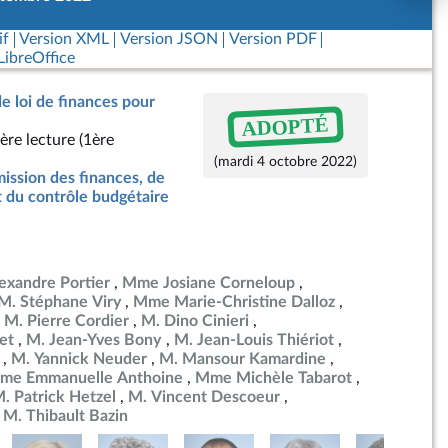
if
Version XML
Version JSON
Version PDF
ibreOffice
de loi de finances pour
ADOPTÉ
ère lecture (1ère
(mardi 4 octobre 2022)
ssion des finances, de
t du contrôle budgétaire
exandre Portier
Mme Josiane Corneloup
M. Stéphane Viry
Mme Marie-Christine Dalloz
M. Pierre Cordier
M. Dino Cinieri
et
M. Jean-Yves Bony
M. Jean-Louis Thiériot
M. Yannick Neuder
M. Mansour Kamardine
me Emmanuelle Anthoine
Mme Michèle Tabarot
. Patrick Hetzel
M. Vincent Descoeur
M. Thibault Bazin