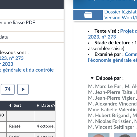
Dossier législat
Version Word/L
r une liasse PDF
Texte visé :
Projet 
data
2023, n° 273
Stade de lecture :
1
assemblée saisie)
essous sont :
Examiné par :
Commi
023, n° 273
l'économie générale e
ur 2023
 générale et du contrôle
Déposé par :
M. Marc Le Fur
M. Al
74
M. Jean-Pierre Taite
M. Jean-Pierre Vigier
M. Alexandre Vincend
Sort
Date d'examen
Date de dépôt
Mme Isabelle Valentin
M. Hubert Brigand
M
 40
29 septembre 2022
M. Nicolas Forissier
M
Rejeté
4 octobre 2022
30 septembre 2022
M. Vincent Seitlinger
ion Populaire écologique et sociale