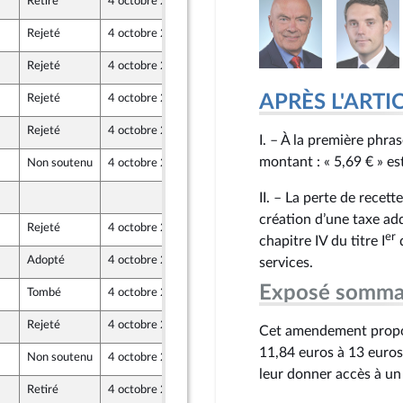
Retiré
4 octobre 2022
30 septembre 2022
Rejeté
4 octobre 2022
30 septembre 2022
Rejeté
4 octobre 2022
29 septembre 2022
ne - NUPES
APRÈS L'ARTICLE
Rejeté
4 octobre 2022
30 septembre 2022
ion Populaire écologique et sociale
Rejeté
4 octobre 2022
30 septembre 2022
I. – À la première phra
nts)
montant : « 5,69 € » es
Non soutenu
4 octobre 2022
30 septembre 2022
ert
30 septembre 2022
II. – La perte de recet
création d’une taxe add
Rejeté
4 octobre 2022
30 septembre 2022
er
nts)
chapitre IV du titre I
d
Adopté
4 octobre 2022
28 septembre 2022
services.
Exposé somma
Tombé
4 octobre 2022
28 septembre 2022
Rejeté
4 octobre 2022
30 septembre 2022
Cet amendement propose
 et Territoires
11,84 euros à 13 euros,
Non soutenu
4 octobre 2022
28 septembre 2022
leur donner accès à un
Retiré
4 octobre 2022
28 septembre 2022
ne - NUPES