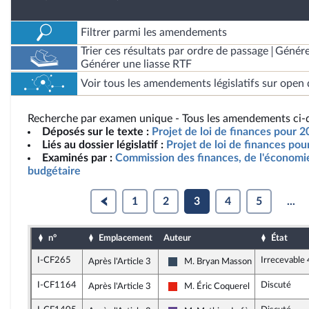
Filtrer parmi les amendements
Trier ces résultats par ordre de passage
Génére
Générer une liasse RTF
Voir tous les amendements législatifs sur open 
Recherche par examen unique - Tous les amendements ci-d
Déposés sur le texte :
Projet de loi de finances pour 2
Liés au dossier législatif :
Projet de loi de finances po
Examinés par :
Commission des finances, de l'économie
budgétaire
1
2
3
4
5
...
n°
Emplacement
Auteur
État
I-CF265
Irrecevable
Après l'Article 3
M. Bryan Masson
Rassemblement National
I-CF1164
Discuté
Après l'Article 3
M. Éric Coquerel
La France insoumise - Nouvelle Un