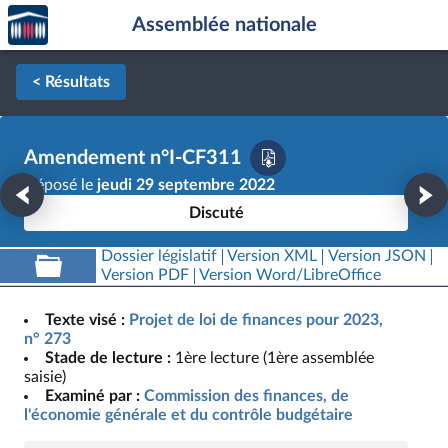
Accèder
Aller au contenu
Aller en bas de la page
Assemblée nationale
à la
page
d'accueil
< Résultats
Amendement n°I-CF311
Déposé le
jeudi 29 septembre 2022
Discuté
Dossier législatif
Version XML
Version JSON
Version PDF
Version Word/LibreOffice
Texte visé :
Projet de loi de finances pour 2023,
n° 273
Stade de lecture :
1ère lecture (1ère assemblée
saisie)
Examiné par :
Commission des finances, de
l'économie générale et du contrôle budgétaire