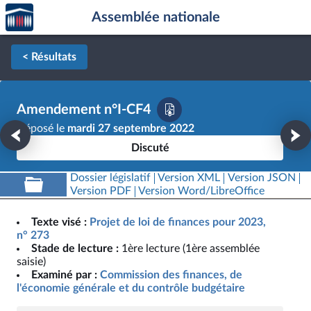
Accèder
Aller au contenu
Aller en bas de la page
Assemblée nationale
à la
page
d'accueil
< Résultats
Amendement n°I-CF4
Déposé le
mardi 27 septembre 2022
Discuté
Dossier législatif
Version XML
Version JSON
Version PDF
Version Word/LibreOffice
Texte visé :
Projet de loi de finances pour 2023,
n° 273
Stade de lecture :
1ère lecture (1ère assemblée
saisie)
Examiné par :
Commission des finances, de
l'économie générale et du contrôle budgétaire