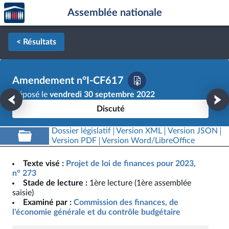
Accèder
Aller au contenu
Aller en bas de la page
Assemblée nationale
à la
page
d'accueil
< Résultats
Amendement n°I-CF617
Déposé le
vendredi 30 septembre 2022
Discuté
Dossier législatif
Version XML
Version JSON
Version PDF
Version Word/LibreOffice
Texte visé :
Projet de loi de finances pour 2023,
n° 273
Stade de lecture :
1ère lecture (1ère assemblée
saisie)
Examiné par :
Commission des finances, de
l'économie générale et du contrôle budgétaire