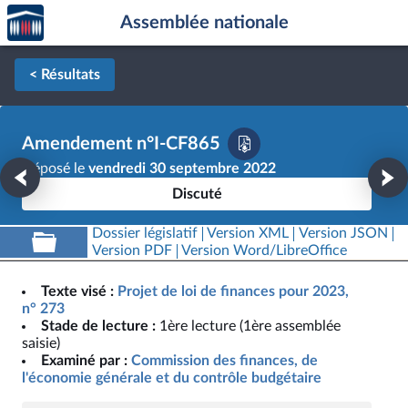
Accèder
Aller au contenu
Aller en bas de la page
Assemblée nationale
à la
page
d'accueil
< Résultats
Amendement n°I-CF865
Déposé le
vendredi 30 septembre 2022
Discuté
Dossier législatif
Version XML
Version JSON
Version PDF
Version Word/LibreOffice
Texte visé :
Projet de loi de finances pour 2023,
n° 273
Stade de lecture :
1ère lecture (1ère assemblée
saisie)
Examiné par :
Commission des finances, de
l'économie générale et du contrôle budgétaire