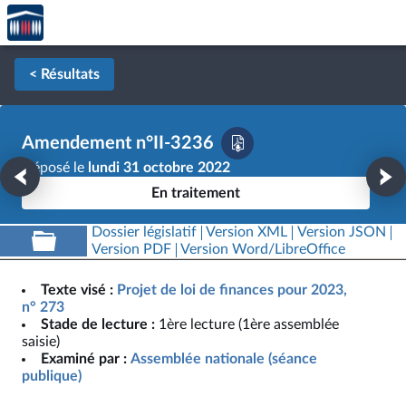
Accèder
Aller au contenu
Aller en bas de la page
à la
page
d'accueil
< Résultats
Amendement n°II-3236
Déposé le
lundi 31 octobre 2022
En traitement
Dossier législatif
Version XML
Version JSON
Version PDF
Version Word/LibreOffice
Texte visé :
Projet de loi de finances pour 2023,
n° 273
Stade de lecture :
1ère lecture (1ère assemblée
saisie)
Examiné par :
Assemblée nationale (séance
publique)