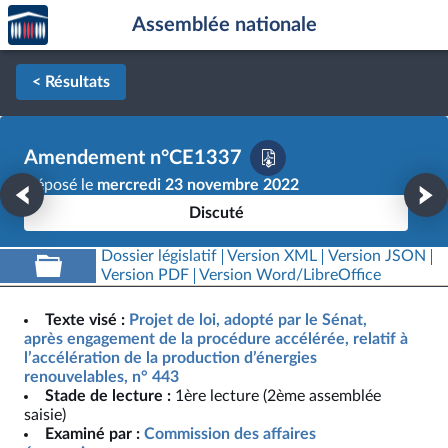
Accèder
Aller au contenu
Aller en bas de la page
Assemblée nationale
à la
page
d'accueil
< Résultats
Amendement n°CE1337
Déposé le
mercredi 23 novembre 2022
Discuté
Dossier législatif
Version XML
Version JSON
Version PDF
Version Word/LibreOffice
Texte visé :
Projet de loi, adopté par le Sénat,
après engagement de la procédure accélérée, relatif à
l’accélération de la production d’énergies
renouvelables, n° 443
Stade de lecture :
1ère lecture (2ème assemblée
saisie)
Examiné par :
Commission des affaires