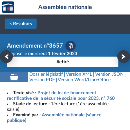
Accèder
Aller au contenu
Aller en bas de la page
Assemblée nationale
à la
page
d'accueil
< Résultats
Amendement n°3657
Déposé le
mercredi 1 février 2023
Retiré
Dossier législatif
Version XML
Version JSON
Version PDF
Version Word/LibreOffice
Texte visé :
Projet de loi de financement
rectificative de la sécurité sociale pour 2023, n° 760
Stade de lecture :
1ère lecture (1ère assemblée
saisie)
Examiné par :
Assemblée nationale (séance
publique)