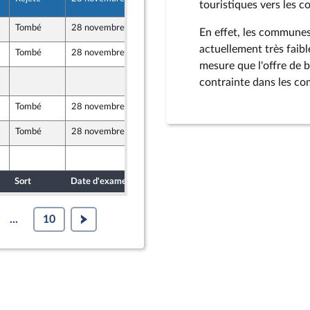
176
touristiques vers les 
Tombé
28 novembre 2023
24 novembre 2023
En effet, les communes
ine - NUPES
actuellement très faibl
Tombé
28 novembre 2023
24 novembre 2023
mesure que l'offre de 
27 novembre 2023
144
contrainte dans les c
Tombé
28 novembre 2023
24 novembre 2023
er et Territoires
Tombé
28 novembre 2023
24 novembre 2023
er et Territoires
24 novembre 2023
Sort
Date d'examen
Date de dépôt
...
10