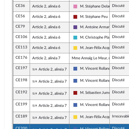
CE36
Discuté
Article 2, alinéa 6
M. Stéphane Delautrette
Socialistes et apparentés
CE56
Discuté
Article 2, alinéa 6
M. Stéphane Peu
Gauche démocrate et républica
CE79
Discuté
Article 2, alinéa 6
M. Antoine Armand
Renaissance
CE106
Discuté
Article 2, alinéa 6
M. Christophe Plassard
Horizons et apparentés
CE113
Discuté
Article 2, alinéa 6
M. Jean-Félix Acquaviva
Libertés, Indépendants, Outre-m
CE176
Discuté
Article 2, alinéa 7
Mme Annaïg Le Meur, rapporteure
CE197
Discuté
Sous-amendement de l'amendement n°CE
M. Vincent Rolland
Article 2, alinéa 7
Les Républicains
CE198
Discuté
Sous-amendement de l'amendement n°CE
M. Vincent Rolland
Article 2, alinéa 7
Les Républicains
CE192
Discuté
Sous-amendement de l'amendement n°CE
M. Sébastien Jumel
Article 2, alinéa 7
Gauche démocrate et républica
CE199
Discuté
Sous-amendement de l'amendement n°CE
M. Vincent Rolland
Article 2, alinéa 7
Les Républicains
CE189
Irrecevabl
Sous-amendement de l'amendement n°CE
M. Jean-Félix Acquaviva
Article 2, alinéa 7
Libertés, Indépendants, Outre-m
CE200
Discuté