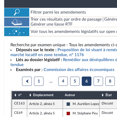
Filtrer parmi les amendements
Trier ces résultats par ordre de passage
Génére
Générer une liasse RTF
Voir tous les amendements législatifs sur open 
Recherche par examen unique - Tous les amendements ci-d
Déposés sur le texte :
Proposition de loi visant à remé
marché locatif en zone tendue, n° 1176
Liés au dossier législatif :
Remédier aux déséquilibres d
tendue
Examinés par :
Commission des affaires économiques
1
...
4
5
6
7
8
n°
Emplacement
Auteur
État
CE163
Discuté
Article 2, alinéa 5
M. Aurélien Lopez-Liguori
Rassemblement National
CE69
Discuté
Article 2, alinéa 5
M. Stéphane Peu
Gauche démocrate et républica