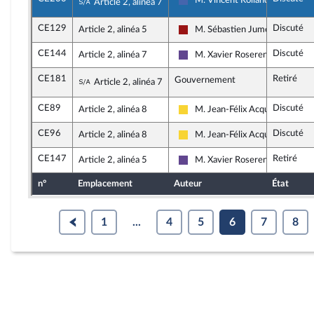
Sous-amendement de l'amendement n°CE
M. Vincent Rolland
Article 2, alinéa 7
Les Républicains
CE129
Discuté
Article 2, alinéa 5
M. Sébastien Jumel
Gauche démocrate et républica
CE144
Discuté
Article 2, alinéa 7
M. Xavier Roseren
Renaissance
CE181
Retiré
Sous-amendement de l'amendement n°CE
Gouvernement
Article 2, alinéa 7
CE89
Discuté
Article 2, alinéa 8
M. Jean-Félix Acquaviva
Libertés, Indépendants, Outre-m
CE96
Discuté
Article 2, alinéa 8
M. Jean-Félix Acquaviva
Libertés, Indépendants, Outre-m
CE147
Retiré
Article 2, alinéa 5
M. Xavier Roseren
Renaissance
n°
Emplacement
Auteur
État
1
...
4
5
6
7
8