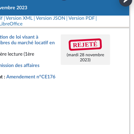
ovembre 2023
if
Version XML
Version JSON
Version PDF
ibreOffice
ion de loi visant à
REJETÉ
ibres du marché locatif en
ère lecture (1ère
(mardi 28 novembre
2023)
ssion des affaires
t :
Amendement n°CE176