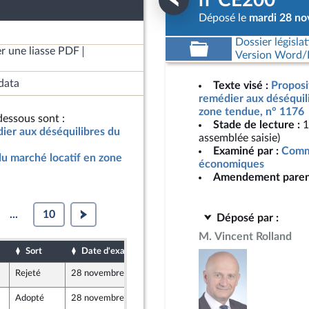
n°CE200
Déposé le
mardi 28 n
Dossier législat
r une liasse PDF
Version Word/L
data
Texte visé :
Proposit
remédier aux déséquil
zone tendue, n° 1176
essous sont :
Stade de lecture :
1
dier aux déséquilibres du
assemblée saisie)
Examiné par :
Commi
u marché locatif en zone
économiques
Amendement paren
...
10
Déposé par :
M. Vincent Rolland
Sort
Date d'examen
Date de dépôt
Rejeté
28 novembre 2023
24 novembre 2023
Adopté
28 novembre 2023
24 novembre 2023
ine - NUPES