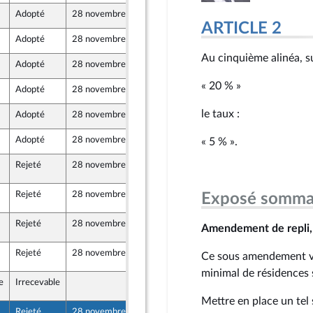
Adopté
28 novembre 2023
23 novembre 2023
ARTICLE 2
Adopté
28 novembre 2023
24 novembre 2023
ine - NUPES
Au cinquième alinéa, s
Adopté
28 novembre 2023
24 novembre 2023
« 20 % »
Adopté
28 novembre 2023
24 novembre 2023
le taux :
Adopté
28 novembre 2023
24 novembre 2023
er et Territoires
Adopté
28 novembre 2023
27 novembre 2023
« 5 % ».
Rejeté
28 novembre 2023
28 novembre 2023
176
Rejeté
28 novembre 2023
28 novembre 2023
Exposé somma
176
Rejeté
28 novembre 2023
28 novembre 2023
176
Amendement de repli, 
ine - NUPES
Rejeté
28 novembre 2023
28 novembre 2023
176
Ce sous amendement vis
minimal de résidences 
e
Irrecevable
28 novembre 2023
176
er et Territoires
Mettre en place un tel
Rejeté
28 novembre 2023
28 novembre 2023