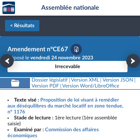
Accèder
Aller au contenu
Aller en bas de la page
Assemblée nationale
à la
page
d'accueil
< Résultats
Amendement n°CE67
Déposé le
vendredi 24 novembre 2023
Irrecevable
Dossier législatif
Version XML
Version JSON
Version PDF
Version Word/LibreOffice
Texte visé :
Proposition de loi visant à remédier
aux déséquilibres du marché locatif en zone tendue,
n° 1176
Stade de lecture :
1ère lecture (1ère assemblée
saisie)
Examiné par :
Commission des affaires
économiques