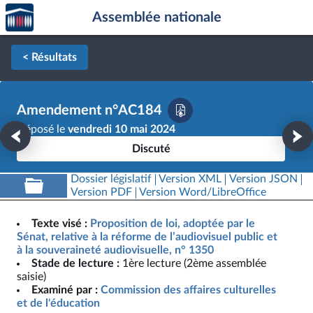
Accèder
Aller au contenu
Aller en bas de la page
Assemblée nationale
à la
page
d'accueil
< Résultats
Amendement n°AC184
Déposé le
vendredi 10 mai 2024
Discuté
Dossier législatif
Version XML
Version JSON
Version PDF
Version Word/LibreOffice
Texte visé :
Proposition de loi, adoptée par le
Sénat, relative à la réforme de l’audiovisuel public et
à la souveraineté audiovisuelle, n° 1350
Stade de lecture :
1ère lecture (2ème assemblée
saisie)
Examiné par :
Commission des affaires culturelles
et de l'éducation