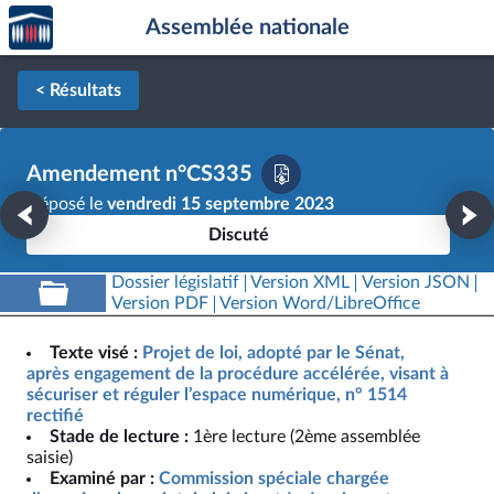
Accèder
Aller au contenu
Aller en bas de la page
Assemblée nationale
à la
page
d'accueil
< Résultats
Amendement n°CS335
Déposé le
vendredi 15 septembre 2023
Discuté
Dossier législatif
Version XML
Version JSON
Version PDF
Version Word/LibreOffice
Texte visé :
Projet de loi, adopté par le Sénat,
après engagement de la procédure accélérée, visant à
sécuriser et réguler l’espace numérique, n° 1514
rectifié
Stade de lecture :
1ère lecture (2ème assemblée
saisie)
Examiné par :
Commission spéciale chargée