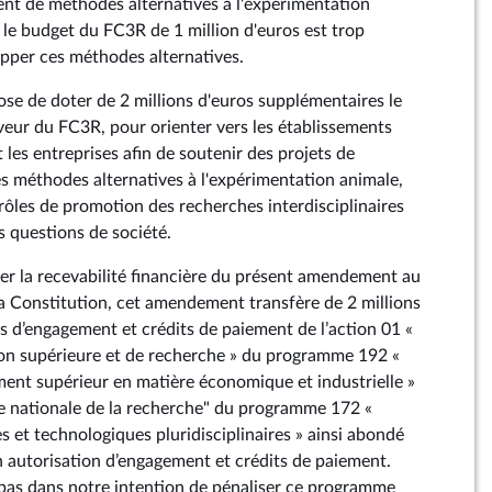
nt de méthodes alternatives à l'expérimentation
 le budget du FC3R de 1 million d'euros est trop
opper ces méthodes alternatives.
e de doter de 2 millions d'euros supplémentaires le
veur du FC3R, pour orienter vers les établissements
 les entreprises afin de soutenir des projets de
s méthodes alternatives à l'expérimentation animale,
ôles de promotion des recherches interdisciplinaires
 questions de société.
urer la recevabilité financière du présent amendement au
e la Constitution, cet amendement transfère de 2 millions
ns d’engagement et crédits de paiement de l’action 01 «
on supérieure et de recherche » du programme 192 «
ent supérieur en matière économique et industrielle »
ce nationale de la recherche" du programme 172 «
s et technologiques pluridisciplinaires » ainsi abondé
en autorisation d’engagement et crédits de paiement.
t pas dans notre intention de pénaliser ce programme