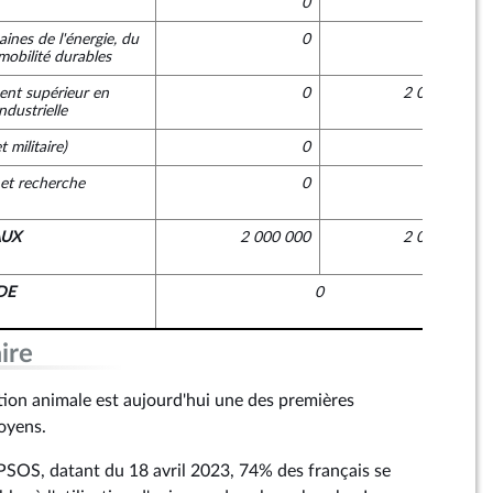
0
0
ines de l'énergie, du
0
0
mobilité durables
ent supérieur en
0
2 000 000
dustrielle
 militaire)
0
0
et recherche
0
0
AUX
2 000 000
2 000 000
DE
0
ire
ation animale est aujourd'hui une des premières
toyens.
PSOS, datant du 18 avril 2023, 74% des français se