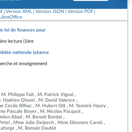
if
Version XML
Version JSON
Version PDF
ibreOffice
de loi de finances pour
ère lecture (1ère
blée nationale (séance
erche et enseignement
M. Philippe Fait
M. Patrick Vignal
. Hadrien Ghomi
M. David Valence
 Cécile Rilhac
M. Hubert Ott
M. Yannick Haury
e Pascale Boyer
M. Nicolas Pacquot
mien Abad
M. Benoît Bordat
etel
Mme Julie Delpech
Mme Eléonore Caroit
Laforge
M. Romain Daubié