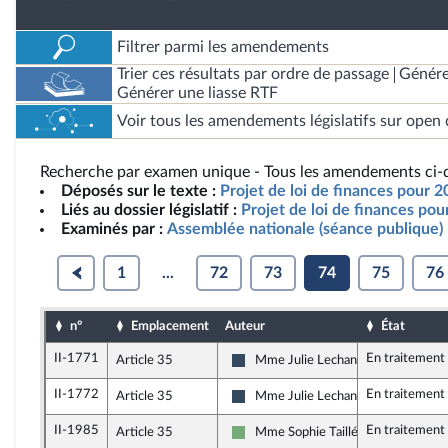
Filtrer parmi les amendements
Trier ces résultats par ordre de passage
Génére
Générer une liasse RTF
Voir tous les amendements législatifs sur open 
Recherche par examen unique - Tous les amendements ci-d
Déposés sur le texte :
Projet de loi de finances pour 
Liés au dossier législatif :
Projet de loi de finances po
Examinés par :
Assemblée nationale (séance publique)
1
...
72
73
74
75
76
n°
Emplacement
Auteur
État
II-1771
En traitement
Article 35
Mme Julie Lechanteux
Rassemblement National
II-1772
En traitement
Article 35
Mme Julie Lechanteux
Rassemblement National
II-1985
En traitement
Article 35
Mme Sophie Taillé-Polian
Écologiste - NUPES