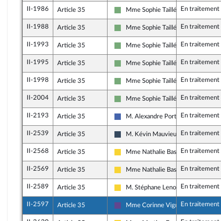
II-1986
En traitement
Article 35
Mme Sophie Taillé-Polian
Écologiste - NUPES
II-1988
En traitement
Article 35
Mme Sophie Taillé-Polian
Écologiste - NUPES
II-1993
En traitement
Article 35
Mme Sophie Taillé-Polian
Écologiste - NUPES
II-1995
En traitement
Article 35
Mme Sophie Taillé-Polian
Écologiste - NUPES
II-1998
En traitement
Article 35
Mme Sophie Taillé-Polian
Écologiste - NUPES
II-2004
En traitement
Article 35
Mme Sophie Taillé-Polian
Écologiste - NUPES
II-2193
En traitement
Article 35
M. Alexandre Portier
Les Républicains
II-2539
En traitement
Article 35
M. Kévin Mauvieux
Rassemblement National
II-2568
En traitement
Article 35
Mme Nathalie Bassire
Libertés, Indépendants, Outre-mer e
II-2569
En traitement
Article 35
Mme Nathalie Bassire
Libertés, Indépendants, Outre-mer e
II-2589
En traitement
Article 35
M. Stéphane Lenormand
Libertés, Indépendants, Outre-mer e
II-2597
En traitement
Article 35
Mme Corinne Vignon
Renaissance