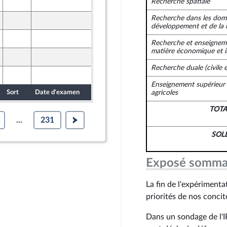
31 octobre 2023
Recherche spatiale
t Territoires
Recherche dans les doma
31 octobre 2023
t Territoires
développement et de la 
31 octobre 2023
t Territoires
Recherche et enseignem
matière économique et in
31 octobre 2023
t Territoires
Recherche duale (civile et
31 octobre 2023
t Territoires
Enseignement supérieur 
Sort
Date d'examen
Date de dépôt
agricoles
TOT
...
231
SOL
Exposé somma
La fin de l'expériment
priorités de nos conci
Dans un sondage de l'I