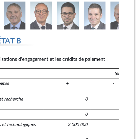
ÉTAT B
risations d'engagement et les crédits de paiement :
(en euros)
mmes
+
-
et recherche
0
0
0
0
s et technologiques
2 000 000
0