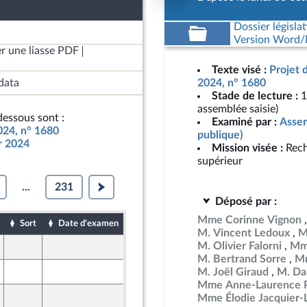
Dossier législat
Version Word/L
r une liasse PDF
Texte visé :
Projet 
data
2024, n° 1680
Stade de lecture :
1
assemblée saisie)
essous sont :
Examiné par :
Assem
2024, n° 1680
publique)
ur 2024
Mission visée :
Rech
supérieur
...
231
Déposé par :
Mme Corinne Vignon
Sort
Date d'examen
Date de dépôt
M. Vincent Ledoux
M
M. Olivier Falorni
Mme
27 octobre 2023
M. Bertrand Sorre
Mm
27 octobre 2023
M. Joël Giraud
M. Da
Mme Anne-Laurence P
30 octobre 2023
Mme Élodie Jacquier-