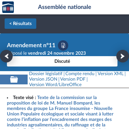
Accèder
Aller au contenu
Aller en bas de la page
Assemblée nationale
à la
page
d'accueil
< Résultats
Amendement n°11
Déposé le
vendredi 24 novembre 2023
Discuté
Dossier législatif
Compte rendu
Version XML
Version JSON
Version PDF
Version Word/LibreOffice
Texte visé :
Texte de la commission sur la
proposition de loi de M. Manuel Bompard, les
membres du groupe La France insoumise - Nouvelle
Union Populaire écologique et sociale visant à lutter
contre l’inflation par l’encadrement des marges des
industries agroalimentaires, du raffinage et de la