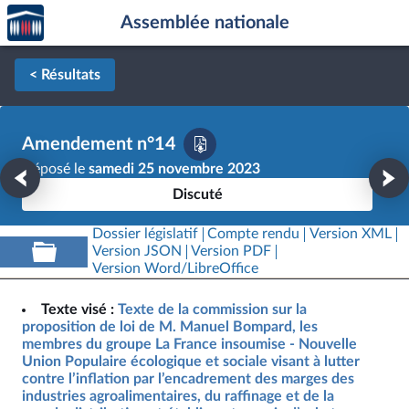
Accèder
Aller au contenu
Aller en bas de la page
Assemblée nationale
à la
page
d'accueil
< Résultats
Amendement n°14
Déposé le
samedi 25 novembre 2023
Discuté
Dossier législatif
Compte rendu
Version XML
Version JSON
Version PDF
Version Word/LibreOffice
Texte visé :
Texte de la commission sur la
proposition de loi de M. Manuel Bompard, les
membres du groupe La France insoumise - Nouvelle
Union Populaire écologique et sociale visant à lutter
contre l’inflation par l’encadrement des marges des
industries agroalimentaires, du raffinage et de la