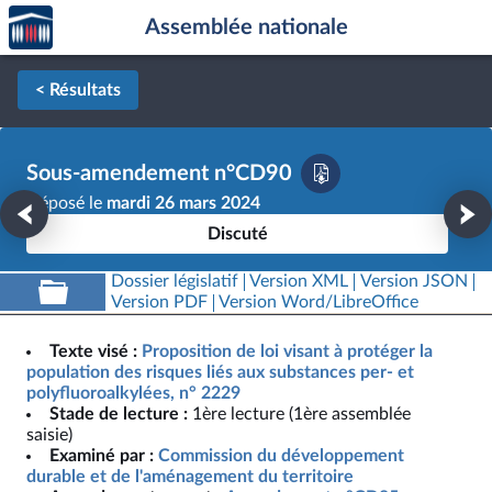
Accèder
Aller au contenu
Aller en bas de la page
Assemblée nationale
à la
page
d'accueil
< Résultats
Sous-amendement n°CD90
Déposé le
mardi 26 mars 2024
Discuté
Dossier législatif
Version XML
Version JSON
Version PDF
Version Word/LibreOffice
Texte visé :
Proposition de loi visant à protéger la
population des risques liés aux substances per- et
polyfluoroalkylées, n° 2229
Stade de lecture :
1ère lecture (1ère assemblée
saisie)
Examiné par :
Commission du développement
durable et de l'aménagement du territoire