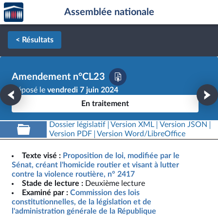
Accèder
Aller au contenu
Aller en bas de la page
Assemblée nationale
à la
page
d'accueil
< Résultats
Amendement n°CL23
Déposé le
vendredi 7 juin 2024
En traitement
Dossier législatif
Version XML
Version JSON
Version PDF
Version Word/LibreOffice
Texte visé :
Proposition de loi, modifiée par le
Sénat, créant l'homicide routier et visant à lutter
contre la violence routière, n° 2417
Stade de lecture :
Deuxième lecture
Examiné par :
Commission des lois
constitutionnelles, de la législation et de
l'administration générale de la République