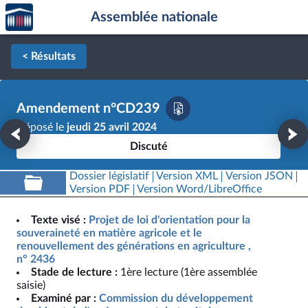
Accèder
Aller au contenu
Aller en bas de la page
Assemblée nationale
à la
page
d'accueil
< Résultats
Amendement n°CD239
Déposé le
jeudi 25 avril 2024
Discuté
Dossier législatif
Version XML
Version JSON
Version PDF
Version Word/LibreOffice
Texte visé :
Projet de loi d'orientation pour la
souveraineté en matière agricole et le
renouvellement des générations en agriculture ,
n° 2436
Stade de lecture :
1ère lecture (1ère assemblée
saisie)
Examiné par :
Commission du développement