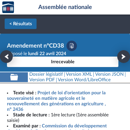
Accèder
Aller au contenu
Aller en bas de la page
Assemblée nationale
à la
page
d'accueil
< Résultats
Amendement n°CD38
Déposé le
lundi 22 avril 2024
Irrecevable
Dossier législatif
Version XML
Version JSON
Version PDF
Version Word/LibreOffice
Texte visé :
Projet de loi d'orientation pour la
souveraineté en matière agricole et le
renouvellement des générations en agriculture ,
n° 2436
Stade de lecture :
1ère lecture (1ère assemblée
saisie)
Examiné par :
Commission du développement