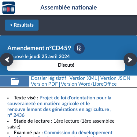
Accèder
Aller au contenu
Aller en bas de la page
Assemblée nationale
à la
page
d'accueil
< Résultats
Amendement n°CD459
Déposé le
jeudi 25 avril 2024
Discuté
Dossier législatif
Version XML
Version JSON
Version PDF
Version Word/LibreOffice
Texte visé :
Projet de loi d'orientation pour la
souveraineté en matière agricole et le
renouvellement des générations en agriculture ,
n° 2436
Stade de lecture :
1ère lecture (1ère assemblée
saisie)
Examiné par :
Commission du développement