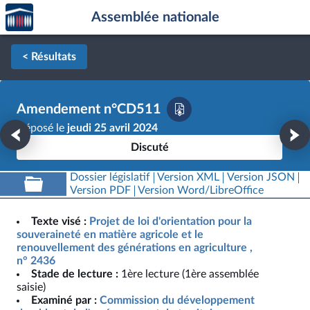
Accèder
Aller au contenu
Aller en bas de la page
Assemblée nationale
à la
page
d'accueil
< Résultats
Amendement n°CD511
Déposé le
jeudi 25 avril 2024
Discuté
Dossier législatif
Version XML
Version JSON
Version PDF
Version Word/LibreOffice
Texte visé :
Projet de loi d'orientation pour la
souveraineté en matière agricole et le
renouvellement des générations en agriculture ,
n° 2436
Stade de lecture :
1ère lecture (1ère assemblée
saisie)
Examiné par :
Commission du développement