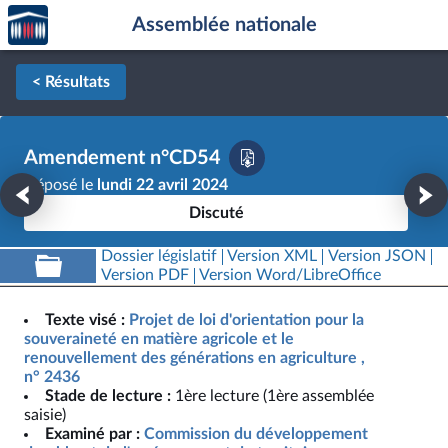
Accèder
Aller au contenu
Aller en bas de la page
Assemblée nationale
à la
page
d'accueil
< Résultats
Amendement n°CD54
Déposé le
lundi 22 avril 2024
Discuté
Dossier législatif
Version XML
Version JSON
Version PDF
Version Word/LibreOffice
Texte visé :
Projet de loi d'orientation pour la
souveraineté en matière agricole et le
renouvellement des générations en agriculture ,
n° 2436
Stade de lecture :
1ère lecture (1ère assemblée
saisie)
Examiné par :
Commission du développement