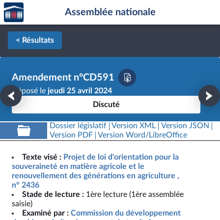
Accèder
Aller au contenu
Aller en bas de la page
Assemblée nationale
à la
page
d'accueil
< Résultats
Amendement n°CD591
Déposé le
jeudi 25 avril 2024
Discuté
Dossier législatif
Version XML
Version JSON
Version PDF
Version Word/LibreOffice
Texte visé :
Projet de loi d'orientation pour la
souveraineté en matière agricole et le
renouvellement des générations en agriculture ,
n° 2436
Stade de lecture :
1ère lecture (1ère assemblée
saisie)
Examiné par :
Commission du développement