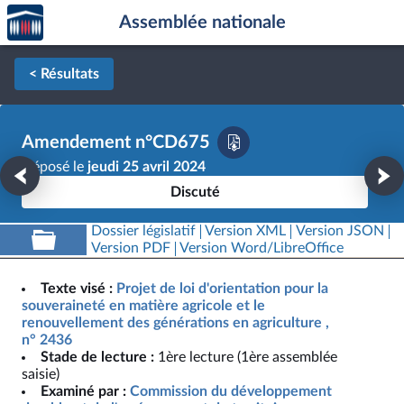
Accèder
Aller au contenu
Aller en bas de la page
Assemblée nationale
à la
page
d'accueil
< Résultats
Amendement n°CD675
Déposé le
jeudi 25 avril 2024
Discuté
Dossier législatif
Version XML
Version JSON
Version PDF
Version Word/LibreOffice
Texte visé :
Projet de loi d'orientation pour la
souveraineté en matière agricole et le
renouvellement des générations en agriculture ,
n° 2436
Stade de lecture :
1ère lecture (1ère assemblée
saisie)
Examiné par :
Commission du développement